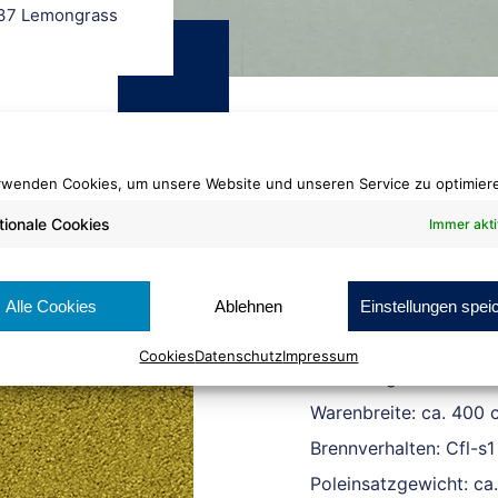
37 Lemongrass
rwenden Cookies, um unsere Website und unseren Service zu optimier
tionale Cookies
Immer akti
Silky Seal
1237 Lemongr
Alle Cookies
Ablehnen
Einstellungen spei
Cookies
Datenschutz
Impressum
Rollenlänge: ca. 25 lf
Warenbreite: ca. 400 
Brennverhalten: Cfl-s1
Poleinsatzgewicht: ca