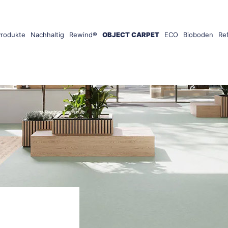
Produkte
Nachhaltig
Rewind®
OBJECT CARPET
ECO
Bioboden
Re