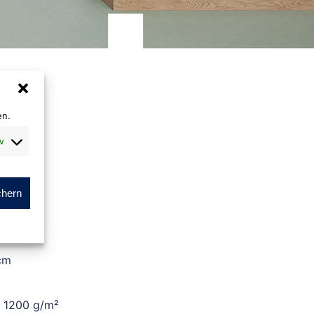
en.
v
ass
chern
m
cm
. 1200 g/m²