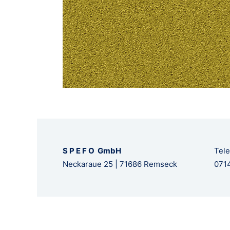
S P E F O GmbH
Tele
Neckaraue 25 | 71686 Remseck
0714