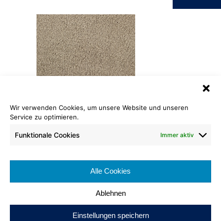
Wir verwenden Cookies, um unsere Website und unseren
Service zu optimieren.
Saxony Color
133
Funktionale Cookies
Immer aktiv
Rollenlänge: ca. 25 lfm
Warenbreite: ca. 400 cm
Alle Cookies
Brennverhalten:
Ablehnen
Einstellungen speichern