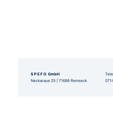
S P E F O GmbH
Tele
Neckaraue 25 | 71686 Remseck
0714