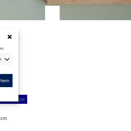
en.
v
chern
fied
Bronze
®
 cm