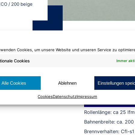
 ECO
/
200 beige
rwenden Cookies, um unsere Website und unseren Service zu optimier
tionale Cookies
Immer akti
Shag Classic ECO
200 beige
Alle Cookies
Ablehnen
Einstellungen spei
Cookies
Datenschutz
Impressum
Cradle to Cradle Certi
Rollenlänge: ca 25 lfm
Bahnenbreite: ca. 200
Brennverhalten: Cfl-s1