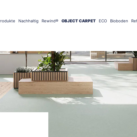
Produkte
Nachhaltig
Rewind®
OBJECT CARPET
ECO
Bioboden
Re