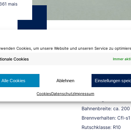
361 mais
rwenden Cookies, um unsere Website und unseren Service zu optimier
tionale Cookies
Immer akti
PVC Unigrip
361 mais
Alle Cookies
Ablehnen
Einstellungen spei
Cookies
Datenschutz
Impressum
Rollenlänge: ca 30 lfm
Bahnenbreite: ca. 200
Brennverhalten: Cfl-s1
Rutschklasse: R10