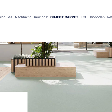
Produkte
Nachhaltig
Rewind®
OBJECT CARPET
ECO
Bioboden
Re