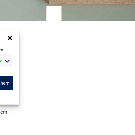
en.
v
chern
 cm