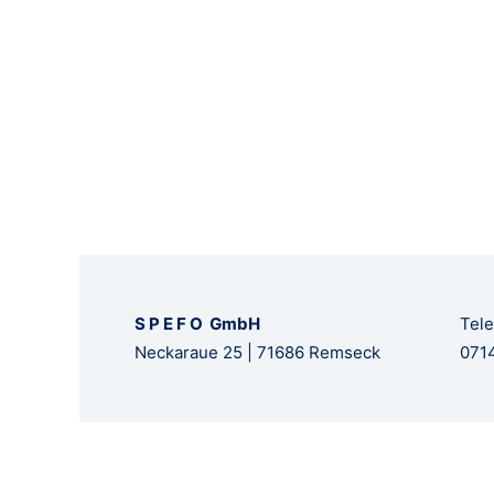
S P E F O GmbH
Tele
Neckaraue 25 | 71686 Remseck
0714