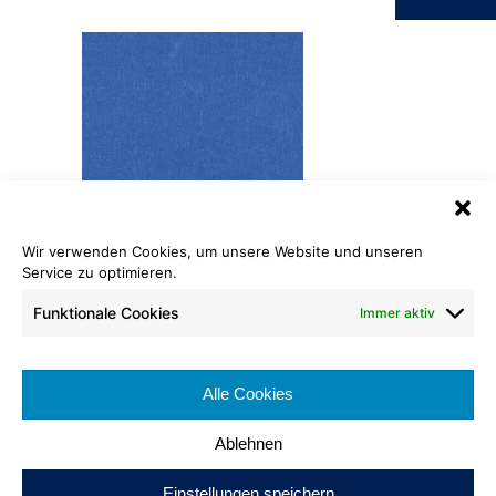
Wir verwenden Cookies, um unsere Website und unseren
Flachfilz ECO
Service zu optimieren.
554
Funktionale Cookies
Immer aktiv
Cradle to Cradle Certified
Bronze
®
Rollenlänge: ca. 50 lfm
Bahnenbreite: ca. 200 cm
Alle Cookies
Brennverhalten: Cfl-s1
Ablehnen
Einstellungen speichern