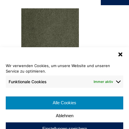
Wir verwenden Cookies, um unsere Website und unseren
Saxony ECO
Service zu optimieren.
603 olivgrün
Funktionale Cookies
Immer aktiv
Rollenlänge: ca. 30 lfm
Warenbreite: ca. 400 cm
Alle Cookies
Brennverhalten:
Ablehnen
Einstellungen speichern