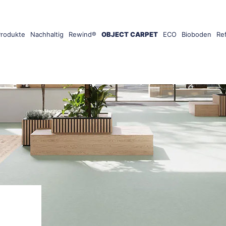
Produkte
Nachhaltig
Rewind®
OBJECT CARPET
ECO
Bioboden
Re