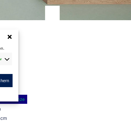
en.
v
chern
fied
Bronze
®
m
 cm