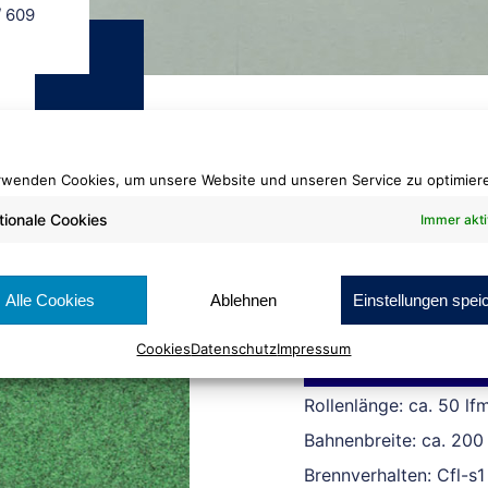
/
609
rwenden Cookies, um unsere Website und unseren Service zu optimier
tionale Cookies
Immer akti
Flachfilz ECO
609
Alle Cookies
Ablehnen
Einstellungen spei
Cookies
Datenschutz
Impressum
Cradle to Cradle Certi
Rollenlänge: ca. 50 lf
Bahnenbreite: ca. 200
Brennverhalten: Cfl-s1