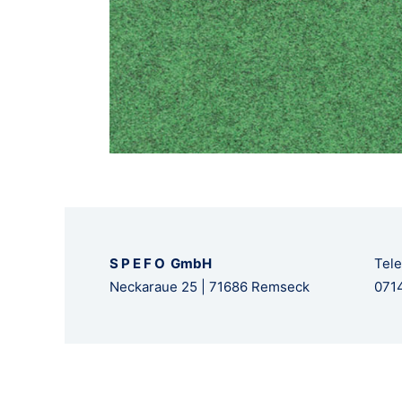
S P E F O GmbH
Tele
Neckaraue 25 | 71686 Remseck
0714