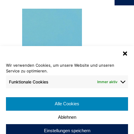
Wir verwenden Cookies, um unsere Website und unseren
Service zu optimieren.
Dilour
633 türkies
Funktionale Cookies
Immer aktiv
Rollenlänge: ca. 30 lfm
Warenbreite: ca. 200 cm
Alle Cookies
Brennverhalten:
Ablehnen
Einstellungen speichern