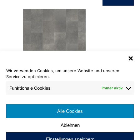
Wir verwenden Cookies, um unsere Website und unseren
PVC Stone
Service zu optimieren.
704 steinfliese grau
Funktionale Cookies
Immer aktiv
Rollenlänge: ca. 30 lfm
Warenbreite: ca. 200 cm
Brennverhalten: Cfl-s1
Alle Cookies
100% recyclebar
Ablehnen
Einstellungen speichern