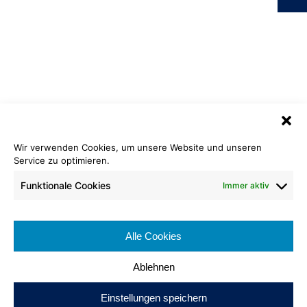
Wir verwenden Cookies, um unsere Website und unseren
Service zu optimieren.
Kräuselvelours Matt
712 basaltgrau
Funktionale Cookies
Immer aktiv
Rollenlänge: 25-30 lfm.
Rollenbreite: ca. 400 cm
Alle Cookies
Brennverhalten: Cfl-s1
Ablehnen
Einstellungen speichern