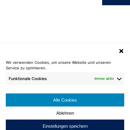
Wir verwenden Cookies, um unsere Website und unseren
Service zu optimieren.
Velours Basis
980 schwarz
Funktionale Cookies
Immer aktiv
Rollenlänge: ca. 30 lfm
Bahnenbreite: ca. 200 cm
Alle Cookies
Brennverhalten: Cfl-s1
Ablehnen
Einstellungen speichern