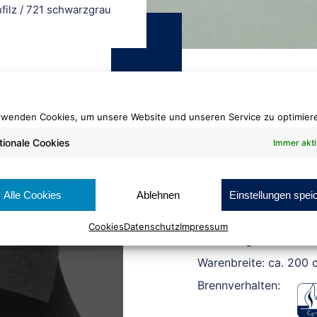
filz
/
721 schwarzgrau
rwenden Cookies, um unsere Website und unseren Service zu optimier
tionale Cookies
Immer akti
Rewind® Flachfilz
721 schwarzgr
Alle Cookies
Ablehnen
Einstellungen spei
Cookies
Datenschutz
Impressum
Rollenlänge: ca. 50 lf
Warenbreite: ca. 200 
Brennverhalten: