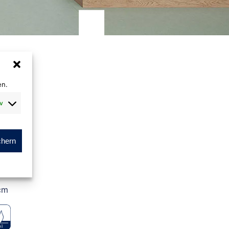
en.
v
au
chern
m
cm