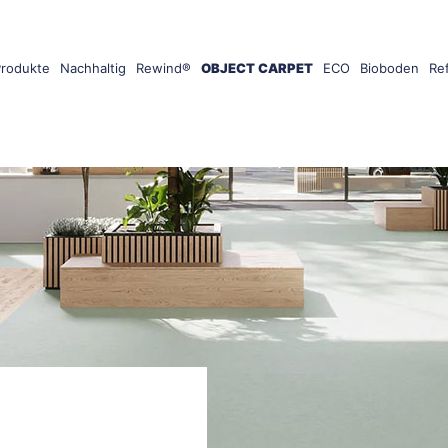
Produkte
Nachhaltig
Rewind®
OBJECT CARPET
ECO
Bioboden
Re