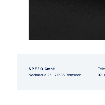
S P E F O GmbH
Tele
Neckaraue 25 | 71686 Remseck
0714