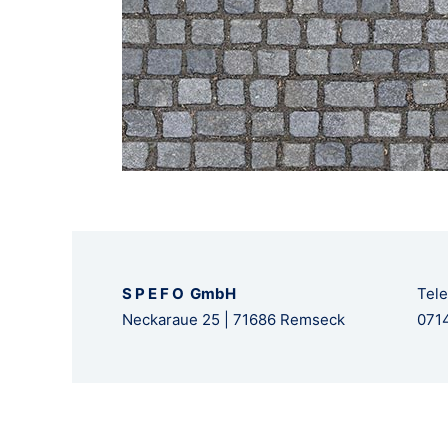
S P E F O GmbH
Tele
Neckaraue 25 | 71686 Remseck
0714