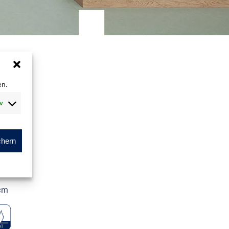
en.
v
m
ein
chern
m
cm