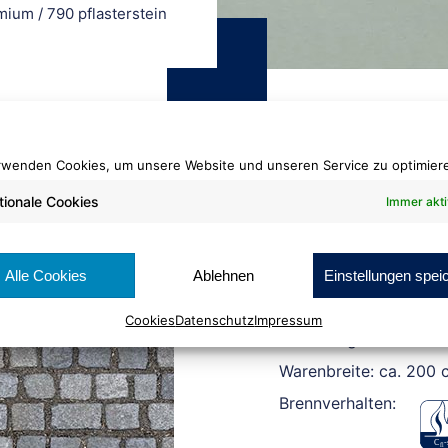
emium
/
790 pflasterstein
rwenden Cookies, um unsere Website und unseren Service zu optimier
tionale Cookies
Immer akti
PVC Print Premiu
790 pflasterst
Alle Cookies
Ablehnen
Einstellungen spei
Cookies
Datenschutz
Impressum
Rollenlänge: ca. 25 lf
Warenbreite: ca. 200 
Brennverhalten: