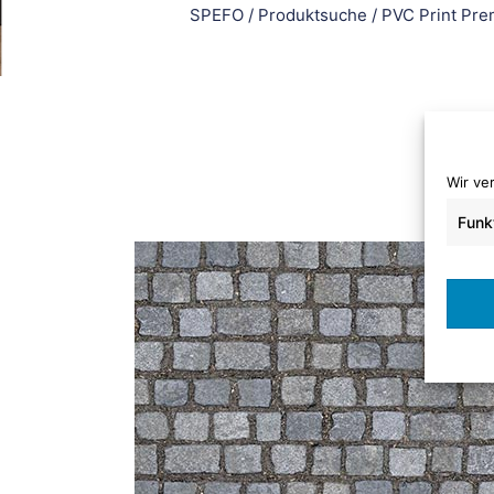
SPEFO
/
Produktsuche
/
PVC Print Pr
Wir ve
Funk