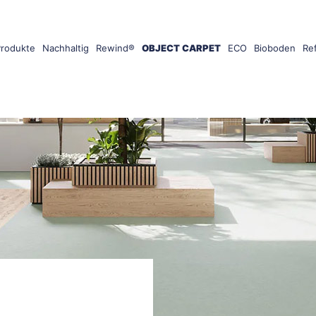
Produkte
Nachhaltig
Rewind®
OBJECT CARPET
ECO
Bioboden
Re