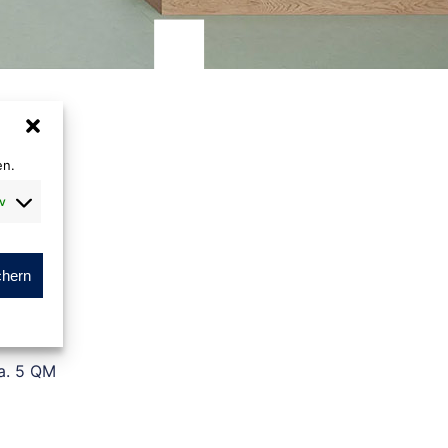
en.
v
chern
x 50 cm
a. 5 QM