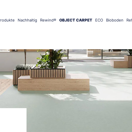
Produkte
Nachhaltig
Rewind®
OBJECT CARPET
ECO
Bioboden
Re