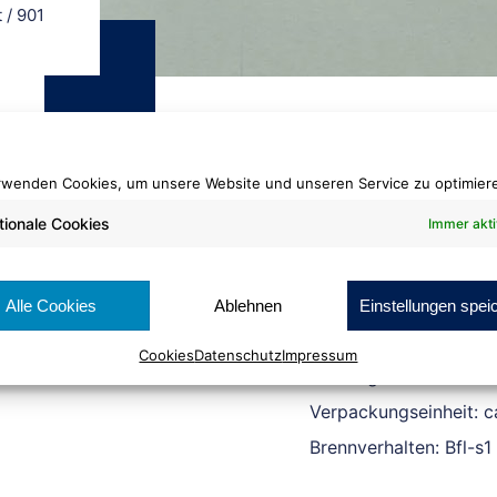
t
/
901
rwenden Cookies, um unsere Website und unseren Service zu optimier
tionale Cookies
Immer akti
Fliese Markant
901
Alle Cookies
Ablehnen
Einstellungen spei
Cookies
Datenschutz
Impressum
Fliesengröße: ca. 50 
Verpackungseinheit: c
Brennverhalten: Bfl-s1