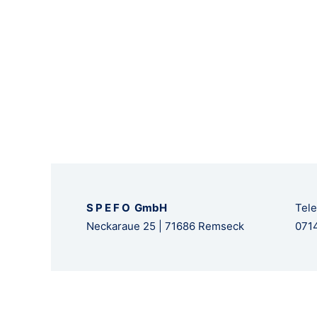
S P E F O GmbH
Tele
Neckaraue 25 | 71686 Remseck
0714