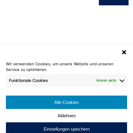
Wir verwenden Cookies, um unsere Website und unseren
Service zu optimieren.
Vinyl Stein
905 beton grau
Funktionale Cookies
Immer aktiv
Rollenlänge: ca. 25lfm – 30lfm
Bahnenbreite: ca. 200 cm
Alle Cookies
Brennverhalten: Cfl-s1
Ablehnen
Einstellungen speichern