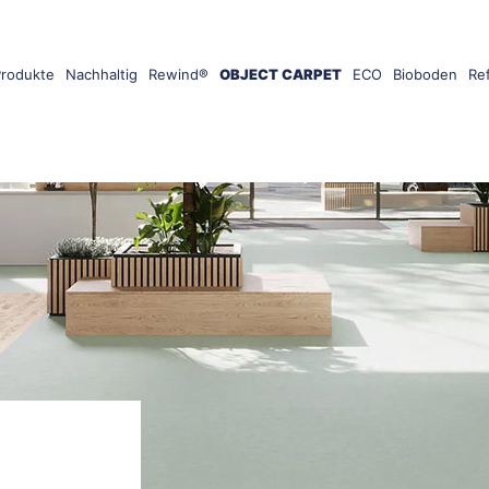
Produkte
Nachhaltig
Rewind®
OBJECT CARPET
ECO
Bioboden
Re