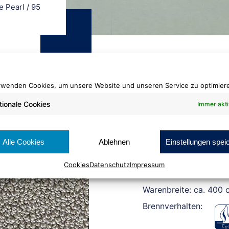
e Pearl
/
95
rwenden Cookies, um unsere Website und unseren Service zu optimier
tionale Cookies
Immer akti
Glanz-Schlinge Pea
95
Alle Cookies
Ablehnen
Einstellungen spei
Cookies
Datenschutz
Impressum
Rollenlänge: ca. 25 lf
Warenbreite: ca. 400 
Brennverhalten: