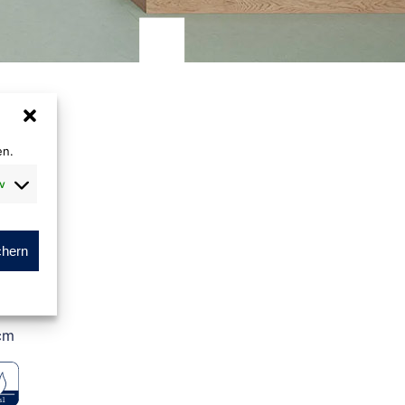
en.
v
rl
chern
m
cm