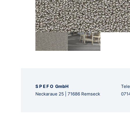
S P E F O GmbH
Tele
Neckaraue 25 | 71686 Remseck
0714