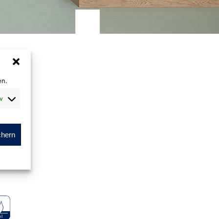
en.
v
chern