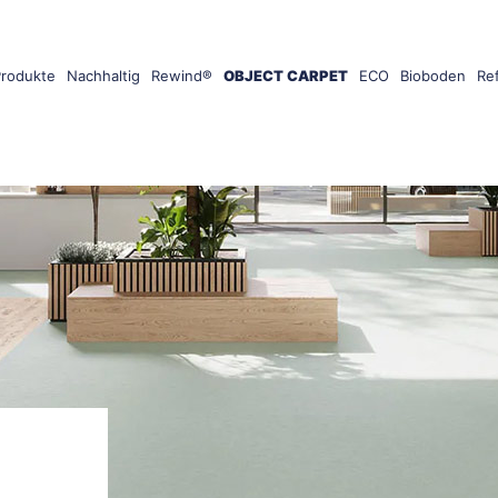
Produkte
Nachhaltig
Rewind®
OBJECT CARPET
ECO
Bioboden
Re