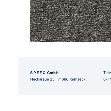
S P E F O GmbH
Tele
Neckaraue 25 | 71686 Remseck
0714