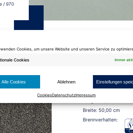
e
/
970
rwenden Cookies, um unsere Website und unseren Service zu optimier
tionale Cookies
Immer akti
Fliese Schlinge
970
Alle Cookies
Ablehnen
Einstellungen spei
Cookies
Datenschutz
Impressum
Länge: 50,00 cm
Breite: 50,00 cm
Brennverhalten: