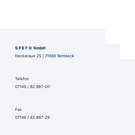
S P E F O GmbH
Neckaraue 25 | 71686 Remseck
Telefon
07146 / 82 887-00
Fax
07146 / 82 887-29