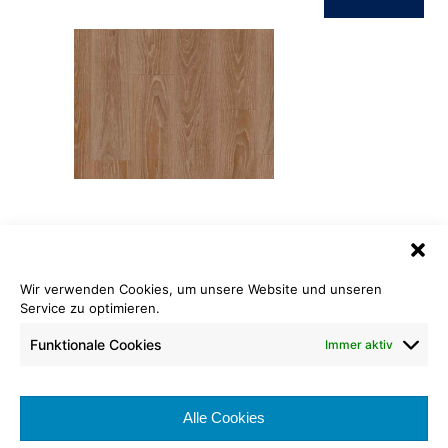
ID Inspiration Authentics 55
Pearl Oak Pekan
Wir verwenden Cookies, um unsere Website und unseren
Länge: 122,00 cm
Service zu optimieren.
Breite: 20,00 cm
Funktionale Cookies
Immer aktiv
Nutzschicht: 0,55 mm
Brennverhalten:
Alle Cookies
Nutzungsklasse: