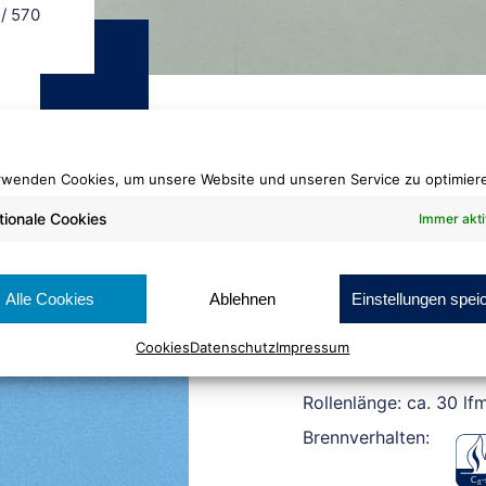
/
570
rwenden Cookies, um unsere Website und unseren Service zu optimier
tionale Cookies
Immer akti
Velours Plus+
570
Alle Cookies
Ablehnen
Einstellungen spei
Cookies
Datenschutz
Impressum
Warenbreite: ca. 200 
Rollenlänge: ca. 30 lf
Brennverhalten: