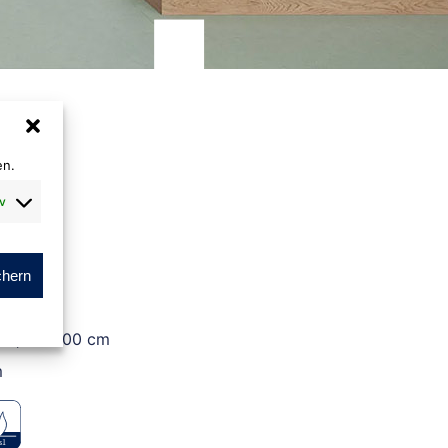
en.
v
chern
cm, ca. 400 cm
m