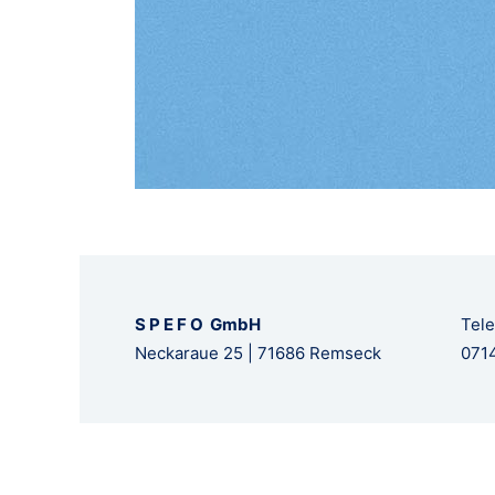
S P E F O GmbH
Tele
Neckaraue 25 | 71686 Remseck
0714