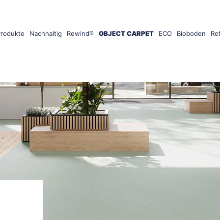
Produkte
Nachhaltig
Rewind®
OBJECT CARPET
ECO
Bioboden
Re