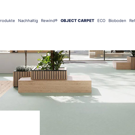
Produkte
Nachhaltig
Rewind®
OBJECT CARPET
ECO
Bioboden
Re