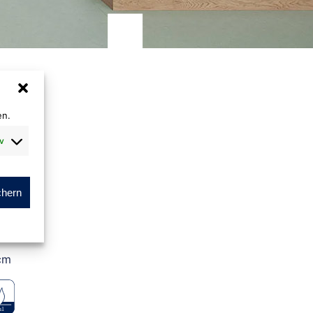
en.
v
chern
m
cm