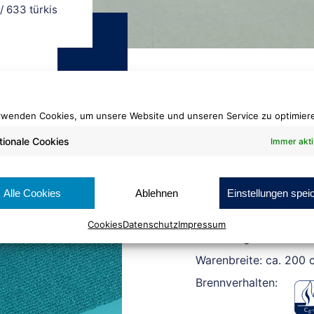
/
633 türkis
rwenden Cookies, um unsere Website und unseren Service zu optimier
tionale Cookies
Immer akti
Rewind® Rips
633 türkis
Alle Cookies
Ablehnen
Einstellungen spei
Cookies
Datenschutz
Impressum
Rollenlänge: ca. 50 lf
Warenbreite: ca. 200 
Brennverhalten: