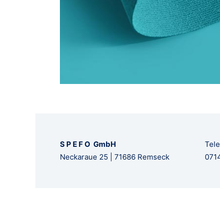
S P E F O GmbH
Tele
Neckaraue 25 | 71686 Remseck
0714