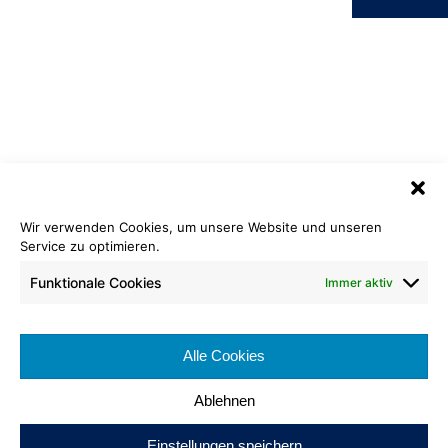
Wir verwenden Cookies, um unsere Website und unseren
Velours Samt Eco
Service zu optimieren.
665 königsblau
Funktionale Cookies
Immer aktiv
Cradle to Cradle Certified
Bronze
®
Rollenlänge: ca 25 lfm
Bahnenbreite: ca. 200 cm
Alle Cookies
Brennverhalten: Cfl-s1
Ablehnen
Einstellungen speichern