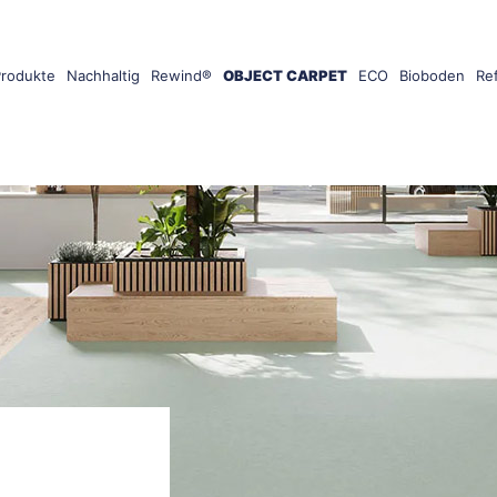
Produkte
Nachhaltig
Rewind®
OBJECT CARPET
ECO
Bioboden
Re