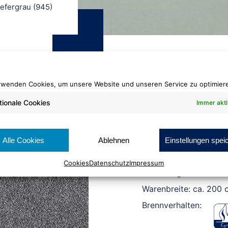
iefergrau (945)
rwenden Cookies, um unsere Website und unseren Service zu optimier
tionale Cookies
Immer akti
Rips
715 schiefergr
Alle Cookies
Ablehnen
Einstellungen spei
Cookies
Datenschutz
Impressum
Rollenlänge: ca. 50 lf
Warenbreite: ca. 200 
Brennverhalten: