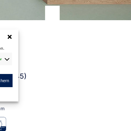
en.
v
au (945)
chern
m
cm