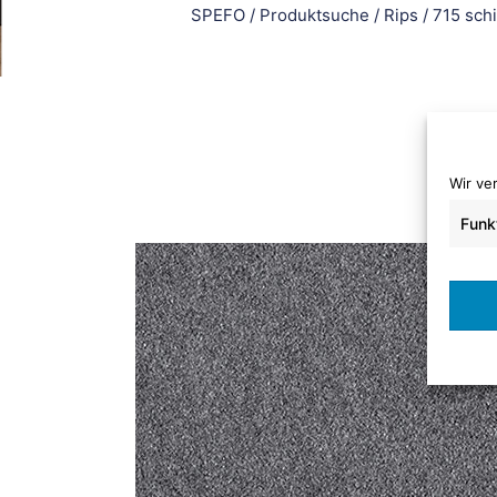
SPEFO
/
Produktsuche
/
Rips
/
715 sch
Wir ve
Funk