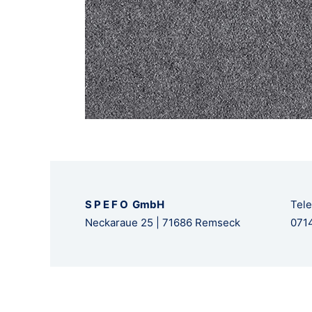
S P E F O GmbH
Tele
Neckaraue 25 | 71686 Remseck
0714