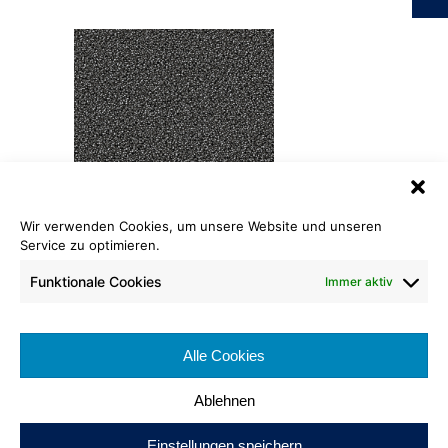
Wir verwenden Cookies, um unsere Website und unseren
Highloop
Service zu optimieren.
7732 Coal
Funktionale Cookies
Immer aktiv
Rollenlänge: ca. 25 lfm
Warenbreite: ca. 400 cm
Brennverhalten: Cfl-s1
Alle Cookies
Poleinsatzgewicht: ca. 1150 g/m²
Ablehnen
Einstellungen speichern