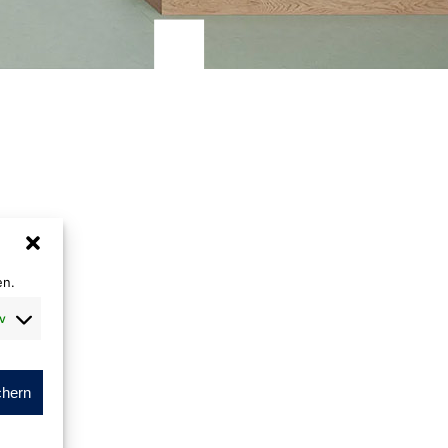
rals 55
en.
v
m
m
chern