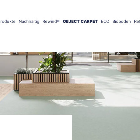
Produkte
Nachhaltig
Rewind®
OBJECT CARPET
ECO
Bioboden
Re