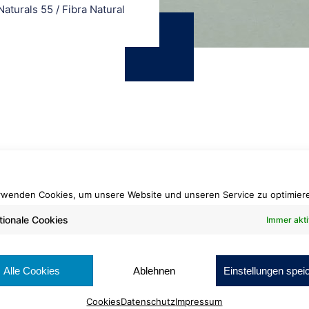
 Naturals 55
/
Fibra Natural
ID Inspiration Natu
Fibra Natural
rwenden Cookies, um unsere Website und unseren Service zu optimier
tionale Cookies
Immer akti
Rollenlänge: 100,00 c
Warenbreite: 50,00 c
Alle Cookies
Ablehnen
Einstellungen spei
Nutzschicht: 0,55 mm
Brennverhalten:
Cookies
Datenschutz
Impressum